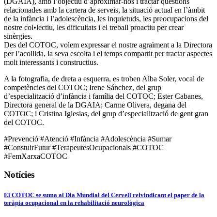
(DGAIA), amb l’objectiu d’aproximar-nos i tractar qüestions
relacionades amb la cartera de serveis, la situació actual en l’àmbit
de la infància i l’adolescència, les inquietuds, les preocupacions del
nostre col•lectiu, les dificultats i el treball proactiu per crear
sinèrgies.
Des del COTOC, volem expressar el nostre agraïment a la Directora
per l’acollida, la seva escolta i el temps compartit per tractar aspectes
molt interessants i constructius.
A la fotografia, de dreta a esquerra, es troben Alba Soler, vocal de
competències del COTOC; Irene Sánchez, del grup
d’especialització d’infància i família del COTOC; Ester Cabanes,
Directora general de la DGAIA; Carme Olivera, degana del
COTOC; i Cristina Iglesias, del grup d’especialització de gent gran
del COTOC.
#Prevenció #Atenció #Infància #Adolescència #Sumar
#ConstuirFutur #TerapeutesOcupacionals #COTOC
#FemXarxaCOTOC
Notícies
El COTOC se suma al Dia Mundial del Cervell reivindicant el paper de la
teràpia ocupacional en la rehabilitació neurològica