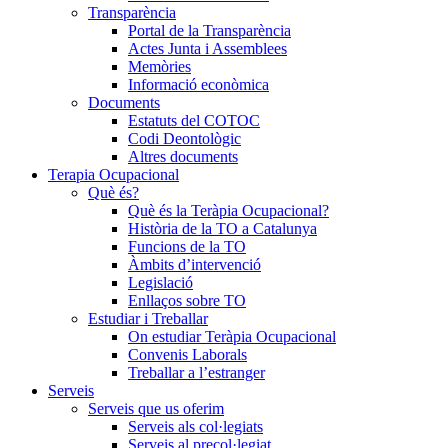
Transparència
Portal de la Transparència
Actes Junta i Assemblees
Memòries
Informació econòmica
Documents
Estatuts del COTOC
Codi Deontològic
Altres documents
Terapia Ocupacional
Què és?
Què és la Teràpia Ocupacional?
Història de la TO a Catalunya
Funcions de la TO
Àmbits d’intervenció
Legislació
Enllaços sobre TO
Estudiar i Treballar
On estudiar Teràpia Ocupacional
Convenis Laborals
Treballar a l’estranger
Serveis
Serveis que us oferim
Serveis als col·legiats
Serveis al precol·legiat