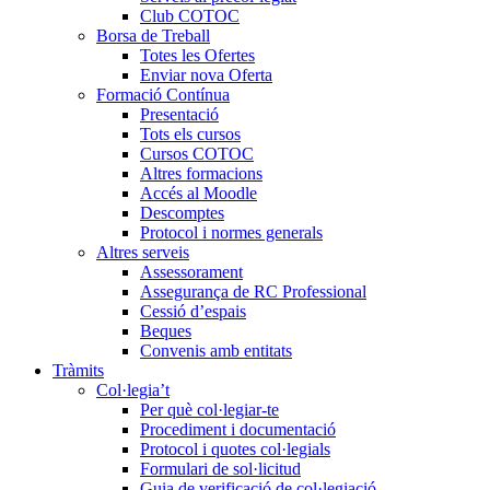
Club COTOC
Borsa de Treball
Totes les Ofertes
Enviar nova Oferta
Formació Contínua
Presentació
Tots els cursos
Cursos COTOC
Altres formacions
Accés al Moodle
Descomptes
Protocol i normes generals
Altres serveis
Assessorament
Assegurança de RC Professional
Cessió d’espais
Beques
Convenis amb entitats
Tràmits
Col·legia’t
Per què col·legiar-te
Procediment i documentació
Protocol i quotes col·legials
Formulari de sol·licitud
Guia de verificació de col·legiació