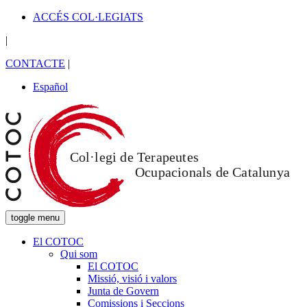
ACCÉS COL·LEGIATS
|
CONTACTE
|
Español
toggle menu
El COTOC
Qui som
El COTOC
Missió, visió i valors
Junta de Govern
Comissions i Seccions