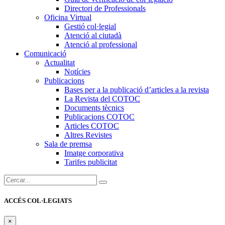
Directori de Professionals
Oficina Virtual
Gestió col·legial
Atenció al ciutadà
Atenció al professional
Comunicació
Actualitat
Notícies
Publicacions
Bases per a la publicació d’articles a la revista
La Revista del COTOC
Documents tècnics
Publicacions COTOC
Articles COTOC
Altres Revistes
Sala de premsa
Imatge corporativa
Tarifes publicitat
Cercar:
ACCÉS COL·LEGIATS
×