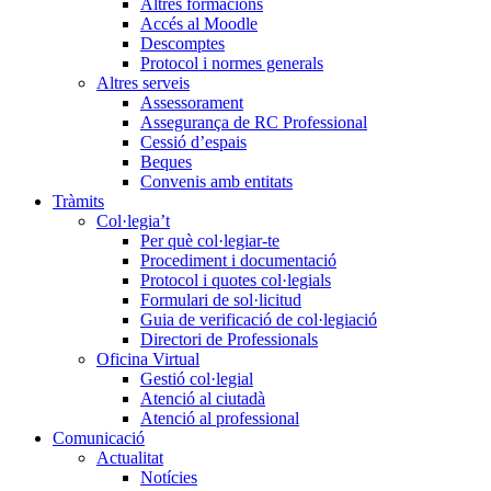
Altres formacions
Accés al Moodle
Descomptes
Protocol i normes generals
Altres serveis
Assessorament
Assegurança de RC Professional
Cessió d’espais
Beques
Convenis amb entitats
Tràmits
Col·legia’t
Per què col·legiar-te
Procediment i documentació
Protocol i quotes col·legials
Formulari de sol·licitud
Guia de verificació de col·legiació
Directori de Professionals
Oficina Virtual
Gestió col·legial
Atenció al ciutadà
Atenció al professional
Comunicació
Actualitat
Notícies