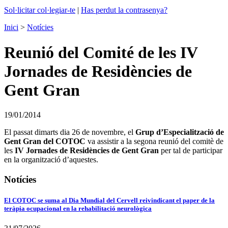
Sol·licitar col·legiar-te
|
Has perdut la contrasenya?
Inici
>
Notícies
Reunió del Comité de les IV
Jornades de Residències de
Gent Gran
19/01/2014
El passat dimarts dia 26 de novembre, el
Grup d’Especialització de
Gent Gran del COTOC
va assistir a la segona reunió del comitè de
les
IV Jornades de Residències de Gent Gran
per tal de participar
en la organització d’aquestes.
Notícies
El COTOC se suma al Dia Mundial del Cervell reivindicant el paper de la
teràpia ocupacional en la rehabilitació neurològica