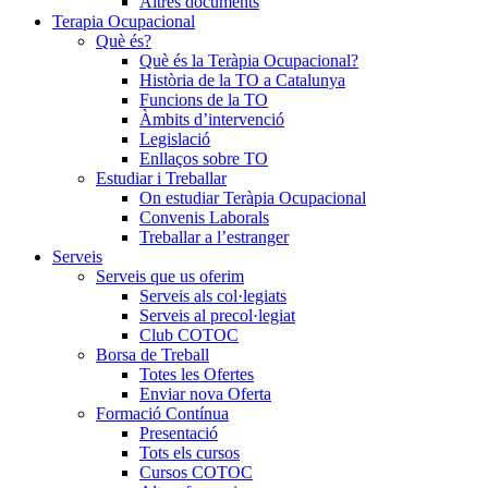
Altres documents
Terapia Ocupacional
Què és?
Què és la Teràpia Ocupacional?
Història de la TO a Catalunya
Funcions de la TO
Àmbits d’intervenció
Legislació
Enllaços sobre TO
Estudiar i Treballar
On estudiar Teràpia Ocupacional
Convenis Laborals
Treballar a l’estranger
Serveis
Serveis que us oferim
Serveis als col·legiats
Serveis al precol·legiat
Club COTOC
Borsa de Treball
Totes les Ofertes
Enviar nova Oferta
Formació Contínua
Presentació
Tots els cursos
Cursos COTOC