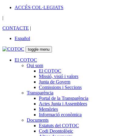
ACCÉS COL·LEGIATS
|
CONTACTE
|
Español
toggle menu
El COTOC
Qui som
El COTOC
Missió, visió i valors
Junta de Govern
Comissions i Seccions
Transparència
Portal de la Transparència
Actes Junta i Assemblees
Memòries
Informació econòmica
Documents
Estatuts del COTOC
Codi Deontològic