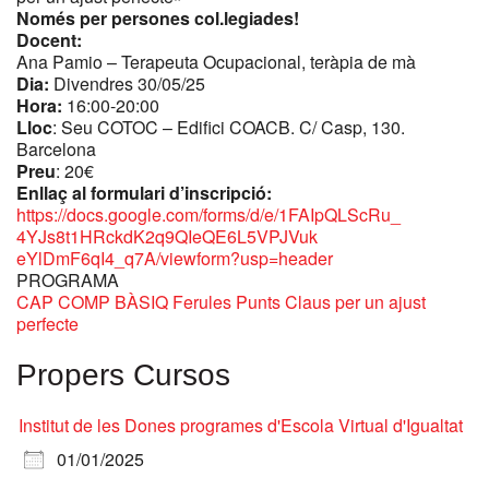
Només per persones col.legiades!
Docent:
Ana Pamio – Terapeuta Ocupacional, teràpia de mà
Dia:
Divendres 30/05/25
Hora:
16:00-20:00
Lloc
: Seu COTOC – Edifici COACB. C/ Casp, 130.
Barcelona
Preu
: 20€
Enllaç al formulari d’inscripció:
https://docs.google.com/forms/
d/e/1FAIpQLScRu_
4YJs8t1HRckdK2q9QIeQE6L5VPJVuk
eYlDmF6qI4_q7A/viewform?usp=
header
PROGRAMA
CAP COMP BÀSIQ Ferules Punts Claus per un ajust
perfecte
Propers Cursos
Institut de les Dones programes d'Escola Virtual d'Igualtat
01/01/2025