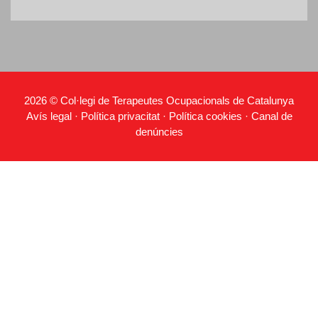
2026 © Col·legi de Terapeutes Ocupacionals de Catalunya
Avís legal
·
Política privacitat
·
Política cookies
·
Canal de
denúncies