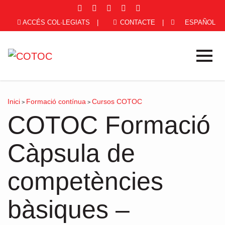
ACCÉS COL·LEGIATS
|
CONTACTE
|
ESPAÑOL
Inici
Formació contínua
Cursos COTOC
>
>
COTOC Formació
Càpsula de
competències
bàsiques –