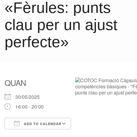
«Fèrules: punts
clau per un ajust
perfecte»
QUAN
30/05/2025
16:00 - 20:00
ADD TO CALENDAR
Download ICS
Google Calendar
iCalendar
Office 365
Outlook Live