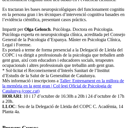
Es tractaran les bases neuropsicològiques del funcionament cognitiu
en la persona gran i les tècniques d’intervenció cognitiva basades en
l’evidència cièntifica, presentant casos pràctics.
Impartit per
Olga Gelonch
. Psicòloga. Doctora en Psicologia.
Psicòloga experta en neuropsicologia clínica, acreditada pel Consejo
General de la Psicologia d’Espanya. Màster en Psicologia Clínica,
Legal i Forense.
Es portarà a terme de forma presencial a la Delegació de Lleida del
COPC i va dirigit a professionals de la psicologia que treballen amb
gent gran, així com educadors i educadores socials, terapeutes
ocupacionals i altres professionals que treballin amb gent gran.
* Sol·licitat el Reconeixement d’Interès Sanitari de l’Institut
d’Estudis de la Salut de la Generalitat de Catalunya.
Més informació i inscripcions a
Taller: Entrenament en la millora de
la memòria en la gent gran | Col·legi Oficial de Psicologia de
Catalunya (copc.cat)
HORARI
: 10 i 17 d’octubre de 16:30h a 20h i 24 d’octubre de 17h
a 20h.
LLOC
: Seu de la Delegació de Lleida del COPC C. Acadèmia, 14
Planta 4a.
Propers Cursos