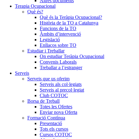
Altres documents
Terapia Ocupacional
Què és?
Què és la Teràpia Ocupacional?
Història de la TO a Catalunya
Funcions de la TO
Àmbits d’intervenció
Legislació
Enllaços sobre TO
Estudiar i Treballar
On estudiar Teràpia Ocupacional
Convenis Laborals
Treballar a l’estranger
Serveis
Serveis que us oferim
Serveis als col·legiats
Serveis al precol·legiat
Club COTOC
Borsa de Treball
Totes les Ofertes
Enviar nova Oferta
Formació Contínua
Presentació
Tots els cursos
Cursos COTOC