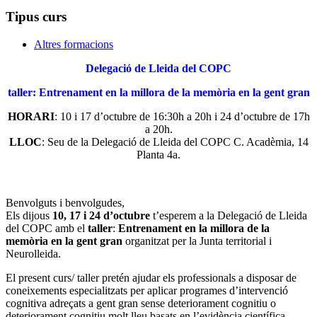
Tipus curs
Altres formacions
Delegació de Lleida del COPC
taller: Entrenament en la millora de la memòria en la gent gran
HORARI
: 10 i 17 d’octubre de 16:30h a 20h i 24 d’octubre de 17h
a 20h.
LLOC
: Seu de la Delegació de Lleida del COPC C. Acadèmia, 14
Planta 4a.
Benvolguts i benvolgudes,
Els dijous
10, 17 i 24 d’octubre
t’esperem a la Delegació de Lleida
del COPC amb el
taller
:
Entrenament en la millora de la
memòria en la gent gran
organitzat per la Junta territorial i
Neurolleida.
El present curs/ taller pretén ajudar els professionals a disposar de
coneixements especialitzats per aplicar programes d’intervenció
cognitiva adreçats a gent gran sense deteriorament cognitiu o
deteriorament cognitiu molt lleu basats en l’evidència científica.