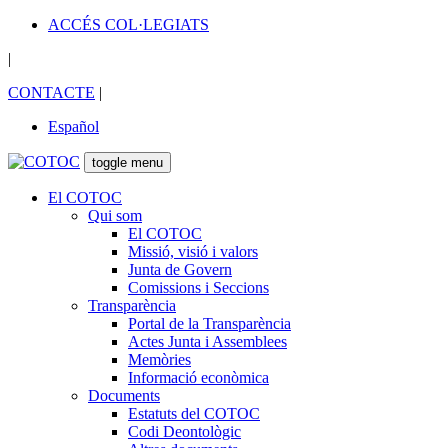
ACCÉS COL·LEGIATS
|
CONTACTE
|
Español
toggle menu
El COTOC
Qui som
El COTOC
Missió, visió i valors
Junta de Govern
Comissions i Seccions
Transparència
Portal de la Transparència
Actes Junta i Assemblees
Memòries
Informació econòmica
Documents
Estatuts del COTOC
Codi Deontològic