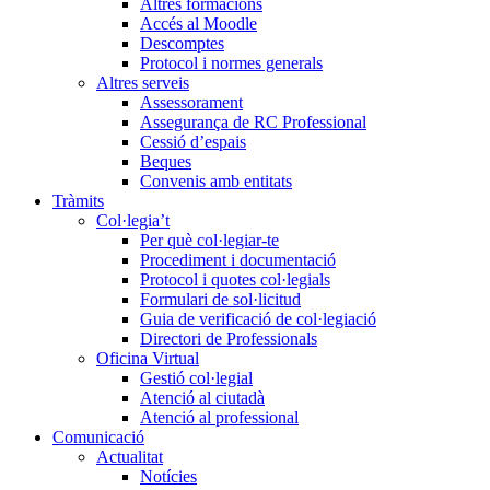
Altres formacions
Accés al Moodle
Descomptes
Protocol i normes generals
Altres serveis
Assessorament
Assegurança de RC Professional
Cessió d’espais
Beques
Convenis amb entitats
Tràmits
Col·legia’t
Per què col·legiar-te
Procediment i documentació
Protocol i quotes col·legials
Formulari de sol·licitud
Guia de verificació de col·legiació
Directori de Professionals
Oficina Virtual
Gestió col·legial
Atenció al ciutadà
Atenció al professional
Comunicació
Actualitat
Notícies