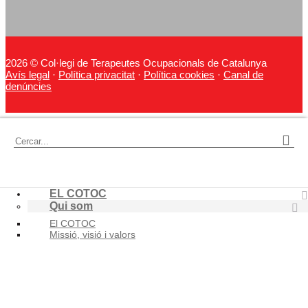
2026 © Col·legi de Terapeutes Ocupacionals de Catalunya
Avís legal
·
Política privacitat
·
Política cookies
·
Canal de
denúncies
Cercar:
EL COTOC
Qui som
El COTOC
Missió, visió i valors
Junta de Govern
Comissions i Seccions
Transparència
Portal de la Transparència
Actes Junta i Assemblees