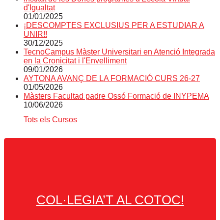
d'Igualtat
01/01/2025
¡DESCOMPTES EXCLUSIUS PER A ESTUDIAR A
UNIR!!
30/12/2025
TecnoCampus Màster Universitari en Atenció Integrada
en la Cronicitat i l'Envelliment
09/01/2026
AYTONA AVANÇ DE LA FORMACIÓ CURS 26-27
01/05/2026
Màsters Facultad padre Ossó Formació de INYPEMA
10/06/2026
Tots els Cursos
COL·LEGIA’T AL COTOC!