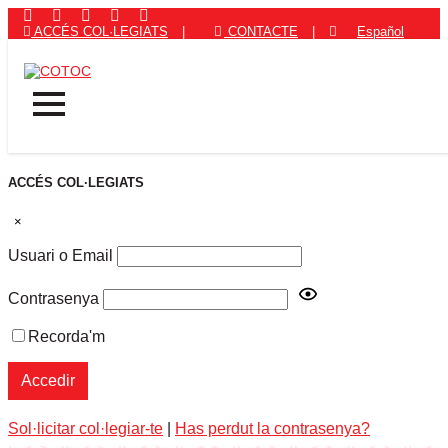
ACCÉS COL·LEGIATS
|
CONTACTE
|
Español
ACCÉS COL·LEGIATS
×
Usuari o Email
Contrasenya
Recorda'm
Sol·licitar col·legiar-te
|
Has perdut la contrasenya?