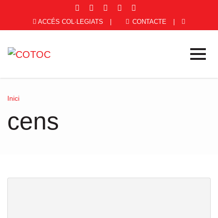
ACCÉS COL·LEGIATS
|
CONTACTE
|
Inici
cens