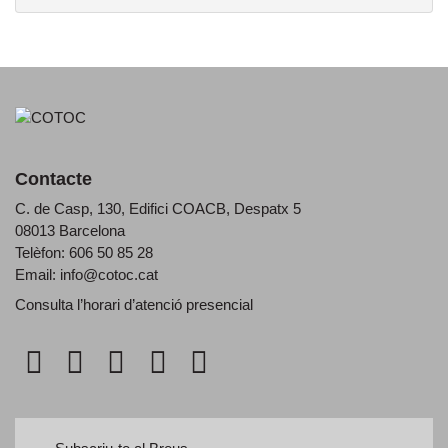
Contacte
C. de Casp, 130, Edifici COACB, Despatx 5
08013 Barcelona
Telèfon: 606 50 85 28
Email:
info@cotoc.cat
Consulta l’horari d’
atenció presencial