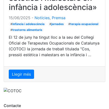
infància i adolescència»
15/06/2025
-
Notícies
,
Premsa
#
infància i adolescència
#
jornades
#
terapia ocupacional
#
trastorns alimentaris
El 12 de juny ha tingut lloc a la seu del Col·legi
Oficial de Terapeutes Ocupacionals de Catalunya
(COTOC) la jornada de treball titulada “Cos,
pressió estètica i malestars en la infància i …
Llegir més
Contacte