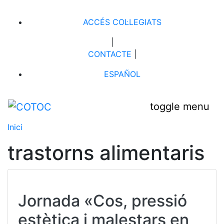
ACCÉS COL·LEGIATS
|
CONTACTE
|
ESPAÑOL
toggle menu
Inici
trastorns alimentaris
Jornada «Cos, pressió
estètica i malestars en