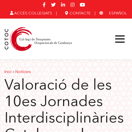
ACCÉS COL·LEGIATS
|
CONTACTE
|
ESPAÑOL
Inici
Notícies
>
Valoració de les
10es Jornades
Interdisciplinàries