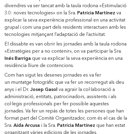
divendres va ser tancat amb la taula rodona «Estimulació
3.0: noves tecnologies» on la Sra.
Patrícia Martínez
va
explicar la seva experiència professional en una activitat
grupal i com una part dels residents interactuen amb les
tecnologies mitjançant l’adaptació de l’activitat.
El dissabte es van obrir les jornades amb la taula rodona
«Estratègies per a no contenir», on va participar la Sra.
Inés Barriga
que va explicar la seva experiència en una
residència lliure de contencions.
Com han sigut les desenes jornades es va fer
un muntatge fotogràfic que va fer un recorregut als deu
anys i el Dr.
Josep Gasol
va agrair la col·laboració a
administració, entitats, patrocinadors, assistents i als
col·legis professionals per fer possible aquestes
jornades. Va fer un repàs de totes les persones que han
format part del Comitè Organitzador, com és el cas de la
Sra.
Aida Arcusa
i la Sra.
Patrícia Martínez
que han estat
organitzant vàries edicions de les jornades.