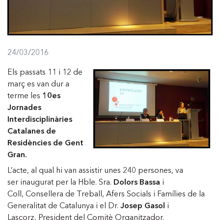
24/03/2016
Els passats 11 i 12 de
març es van dur a
terme les
10es
Jornades
Interdisciplinàries
Catalanes de
Residències de Gent
Gran.
L’acte, al qual hi van assistir unes 240 persones, va
ser inaugurat per la Hble. Sra.
Dolors Bassa
i
Coll, Consellera de Treball, Afers Socials i Famílies de la
Generalitat de Catalunya i el Dr.
Josep Gasol
i
Lascorz, President del Comitè Organitzador.