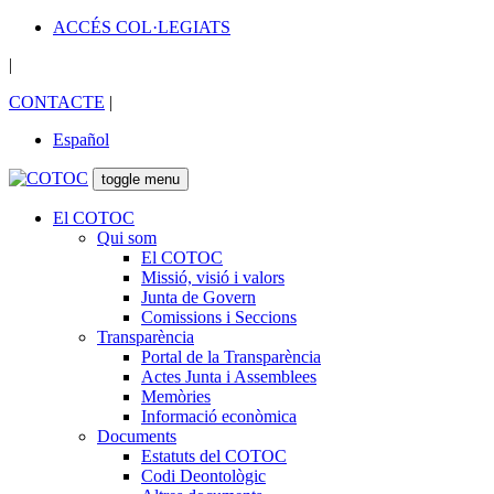
ACCÉS COL·LEGIATS
|
CONTACTE
|
Español
toggle menu
El COTOC
Qui som
El COTOC
Missió, visió i valors
Junta de Govern
Comissions i Seccions
Transparència
Portal de la Transparència
Actes Junta i Assemblees
Memòries
Informació econòmica
Documents
Estatuts del COTOC
Codi Deontològic