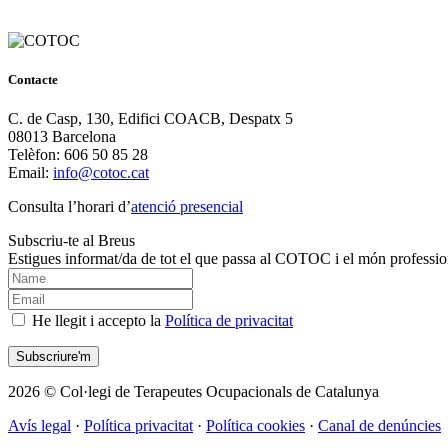
Contacte
C. de Casp, 130, Edifici COACB, Despatx 5
08013 Barcelona
Telèfon: 606 50 85 28
Email:
info@cotoc.cat
Consulta l’horari d’
atenció presencial
Subscriu-te al Breus
Estigues informat/da de tot el que passa al COTOC i el món professio
He llegit i accepto la
Política de privacitat
2026 © Col·legi de Terapeutes Ocupacionals de Catalunya
Avís legal
·
Política privacitat
·
Política cookies
·
Canal de denúncies