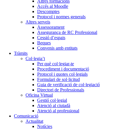
Altres formacions
Accés al Moodle
Descomptes
Protocol i normes generals
Altres serveis
Assessorament
Assegurança de RC Professional
Cessió d’espais
Beques
Convenis amb entitats
Tràmits
Col·legia’t
Per què col·legiar-te
Procediment i documentació
Protocol i quotes col·legials
Formulari de sol·licitud
Guia de verificació de col·legiació
Directori de Professionals
Oficina Virtual
Gestió col·legial
Atenció al ciutadà
Atenció al professional
Comunicació
Actualitat
Notícies