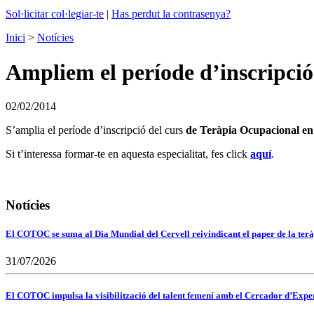
Sol·licitar col·legiar-te
|
Has perdut la contrasenya?
Inici
>
Notícies
Ampliem el període d’inscripció
02/02/2014
S’amplia el període d’inscripció del curs
de Teràpia Ocupacional en
Si t’interessa formar-te en aquesta especialitat, fes click
aquí
.
Notícies
El COTOC se suma al Dia Mundial del Cervell reivindicant el paper de la terà
31/07/2026
El COTOC impulsa la visibilització del talent femení amb el Cercador d’Expert