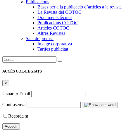
Publicacions
Bases per a la publicació d’articles a la revista
La Revista del COTOC
Documents tècnics
Publicacions COTOC
Articles COTOC
Altres Revistes
Sala de premsa
Imatge corporativa
Tarifes publicitat
Cercar:
ACCÉS COL·LEGIATS
×
Usuari o Email
Contrasenya
Recorda'm