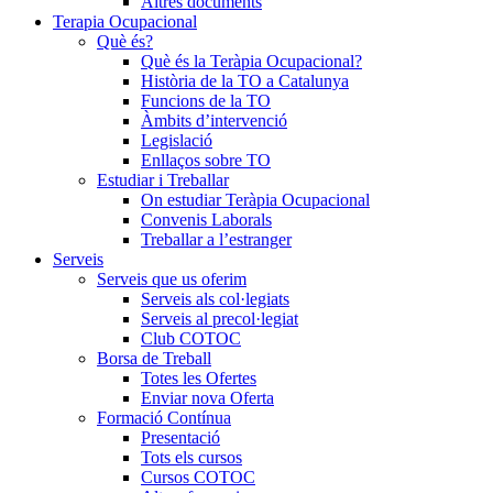
Altres documents
Terapia Ocupacional
Què és?
Què és la Teràpia Ocupacional?
Història de la TO a Catalunya
Funcions de la TO
Àmbits d’intervenció
Legislació
Enllaços sobre TO
Estudiar i Treballar
On estudiar Teràpia Ocupacional
Convenis Laborals
Treballar a l’estranger
Serveis
Serveis que us oferim
Serveis als col·legiats
Serveis al precol·legiat
Club COTOC
Borsa de Treball
Totes les Ofertes
Enviar nova Oferta
Formació Contínua
Presentació
Tots els cursos
Cursos COTOC