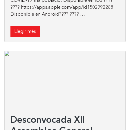
COVID-19 a la població: Disponible en iOS ????
???? https://apps.apple.com/app/id1502992288
Disponible en Android???? ???? …
Llegir més
Desconvocada XII