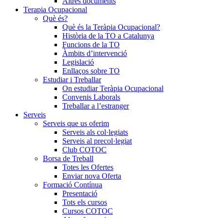
Altres documents
Terapia Ocupacional
Què és?
Què és la Teràpia Ocupacional?
Història de la TO a Catalunya
Funcions de la TO
Àmbits d’intervenció
Legislació
Enllaços sobre TO
Estudiar i Treballar
On estudiar Teràpia Ocupacional
Convenis Laborals
Treballar a l’estranger
Serveis
Serveis que us oferim
Serveis als col·legiats
Serveis al precol·legiat
Club COTOC
Borsa de Treball
Totes les Ofertes
Enviar nova Oferta
Formació Contínua
Presentació
Tots els cursos
Cursos COTOC