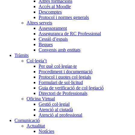
Altres formacions
Accés al Moodle
Descomptes
Protocol i normes generals
Altres serveis
Assessorament
Assegurança de RC Professional
Cessió d’espais
Beques
Convenis amb entitats
Tràmits
Col·legia’t
Per què col·legiar-te
Procediment i documentació
Protocol i quotes col·legials
Formulari de sol·licitud
Guia de verificació de col·legiació
Directori de Professionals
Oficina Virtual
Gestió col·legial
Atenció al ciutadà
Atenció al professional
Comunicació
Actualitat
Notícies