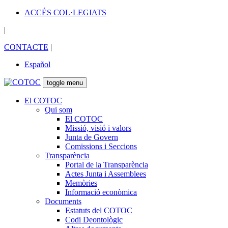
ACCÉS COL·LEGIATS
|
CONTACTE
|
Español
toggle menu
El COTOC
Qui som
El COTOC
Missió, visió i valors
Junta de Govern
Comissions i Seccions
Transparència
Portal de la Transparència
Actes Junta i Assemblees
Memòries
Informació econòmica
Documents
Estatuts del COTOC
Codi Deontològic