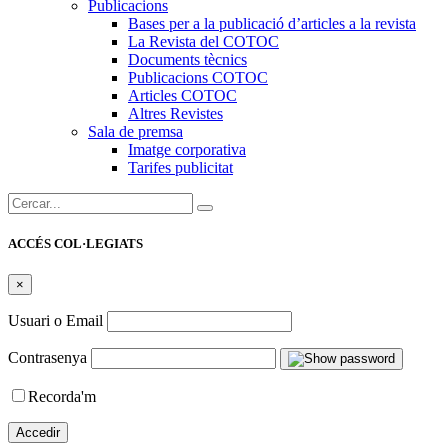
Publicacions
Bases per a la publicació d’articles a la revista
La Revista del COTOC
Documents tècnics
Publicacions COTOC
Articles COTOC
Altres Revistes
Sala de premsa
Imatge corporativa
Tarifes publicitat
Cercar:
ACCÉS COL·LEGIATS
×
Usuari o Email
Contrasenya
Recorda'm