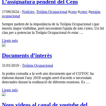
L’assignatura pendent del Cens
17/09/2024
-
Notícies
,
Teràpia Ocupacional
#
cens
#
cotoc
#
terapia
ocupacional
Sempre parlem de la importància de la Teràpia Ocupacional i que
mereix major visibilitat, però necessitem l'ajuda de tots i totes. Un fet
clau per a potenciar la Teràpia Ocupacional és estar …
Llegir més
Documents d’interès
31/01/2019
-
Teràpia Ocupacional
Ja podeu consulta a la web uns documents que el COTOC ha
elaborat durant l'any 2018 sorgits arrel d'acords o necessitats
detectades durant la realització de diferents reunions. Es …
Llegir més
Nous videos al canal de youtube del