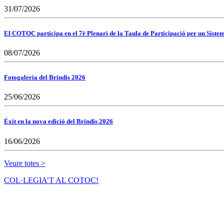
31/07/2026
El COTOC participa en el 7è Plenari de la Taula de Participació per un Siste
08/07/2026
Fotogaleria del Brindis 2026
25/06/2026
Èxit en la nova edició del Brindis 2026
16/06/2026
Veure totes >
COL·LEGIA’T AL COTOC!