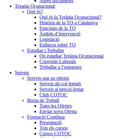
Altres documents
Terapia Ocupacional
Què és?
Què és la Teràpia Ocupacional?
Història de la TO a Catalunya
Funcions de la TO
Àmbits d’intervenció
Legislació
Enllaços sobre TO
Estudiar i Treballar
On estudiar Teràpia Ocupacional
Convenis Laborals
Treballar a l’estranger
Serveis
Serveis que us oferim
Serveis als col·legiats
Serveis al precol·legiat
Club COTOC
Borsa de Treball
Totes les Ofertes
Enviar nova Oferta
Formació Contínua
Presentació
Tots els cursos
Cursos COTOC