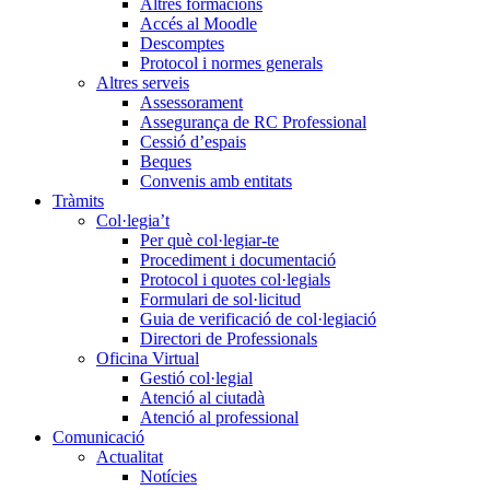
Altres formacions
Accés al Moodle
Descomptes
Protocol i normes generals
Altres serveis
Assessorament
Assegurança de RC Professional
Cessió d’espais
Beques
Convenis amb entitats
Tràmits
Col·legia’t
Per què col·legiar-te
Procediment i documentació
Protocol i quotes col·legials
Formulari de sol·licitud
Guia de verificació de col·legiació
Directori de Professionals
Oficina Virtual
Gestió col·legial
Atenció al ciutadà
Atenció al professional
Comunicació
Actualitat
Notícies