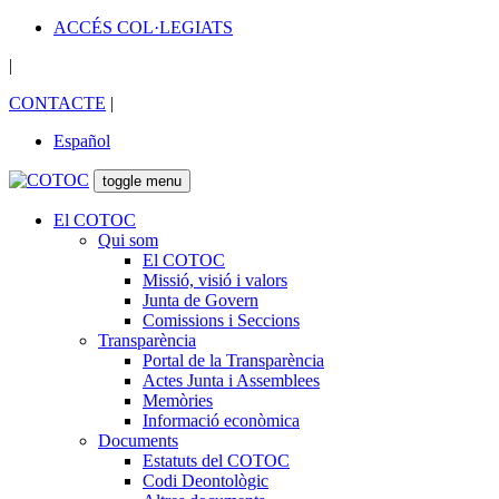
ACCÉS COL·LEGIATS
|
CONTACTE
|
Español
toggle menu
El COTOC
Qui som
El COTOC
Missió, visió i valors
Junta de Govern
Comissions i Seccions
Transparència
Portal de la Transparència
Actes Junta i Assemblees
Memòries
Informació econòmica
Documents
Estatuts del COTOC
Codi Deontològic