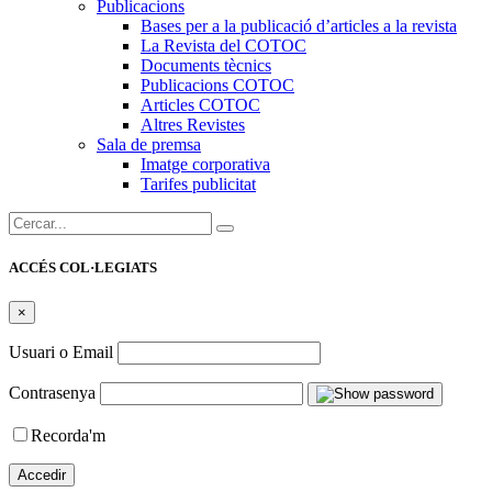
Publicacions
Bases per a la publicació d’articles a la revista
La Revista del COTOC
Documents tècnics
Publicacions COTOC
Articles COTOC
Altres Revistes
Sala de premsa
Imatge corporativa
Tarifes publicitat
Cercar:
ACCÉS COL·LEGIATS
×
Usuari o Email
Contrasenya
Recorda'm