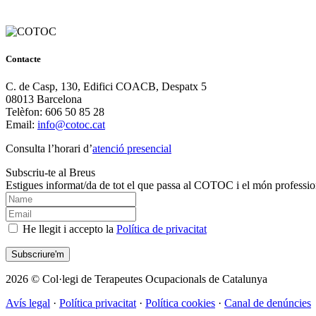
Contacte
C. de Casp, 130, Edifici COACB, Despatx 5
08013 Barcelona
Telèfon: 606 50 85 28
Email:
info@cotoc.cat
Consulta l’horari d’
atenció presencial
Subscriu-te al Breus
Estigues informat/da de tot el que passa al COTOC i el món professio
He llegit i accepto la
Política de privacitat
2026 © Col·legi de Terapeutes Ocupacionals de Catalunya
Avís legal
·
Política privacitat
·
Política cookies
·
Canal de denúncies