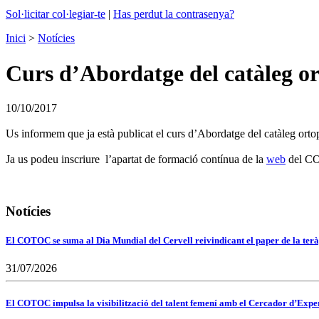
Sol·licitar col·legiar-te
|
Has perdut la contrasenya?
Inici
>
Notícies
Curs d’Abordatge del catàleg or
10/10/2017
Us informem que ja està publicat el curs d’Abordatge del catàleg ortop
Ja us podeu inscriure l’apartat de formació contínua de la
web
del C
Notícies
El COTOC se suma al Dia Mundial del Cervell reivindicant el paper de la terà
31/07/2026
El COTOC impulsa la visibilització del talent femení amb el Cercador d’Expert