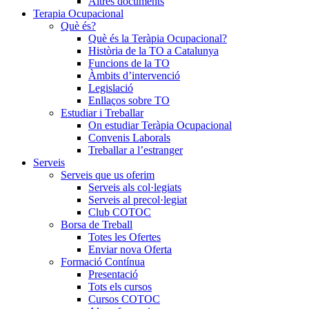
Altres documents
Terapia Ocupacional
Què és?
Què és la Teràpia Ocupacional?
Història de la TO a Catalunya
Funcions de la TO
Àmbits d’intervenció
Legislació
Enllaços sobre TO
Estudiar i Treballar
On estudiar Teràpia Ocupacional
Convenis Laborals
Treballar a l’estranger
Serveis
Serveis que us oferim
Serveis als col·legiats
Serveis al precol·legiat
Club COTOC
Borsa de Treball
Totes les Ofertes
Enviar nova Oferta
Formació Contínua
Presentació
Tots els cursos
Cursos COTOC