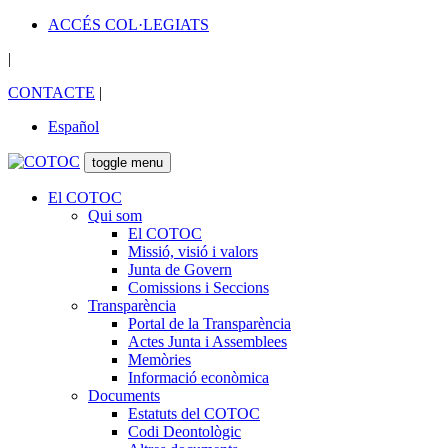
ACCÉS COL·LEGIATS
|
CONTACTE
|
Español
toggle menu
El COTOC
Qui som
El COTOC
Missió, visió i valors
Junta de Govern
Comissions i Seccions
Transparència
Portal de la Transparència
Actes Junta i Assemblees
Memòries
Informació econòmica
Documents
Estatuts del COTOC
Codi Deontològic