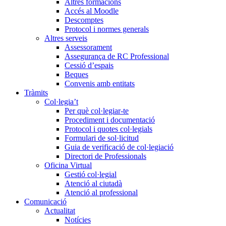
Altres formacions
Accés al Moodle
Descomptes
Protocol i normes generals
Altres serveis
Assessorament
Assegurança de RC Professional
Cessió d’espais
Beques
Convenis amb entitats
Tràmits
Col·legia’t
Per què col·legiar-te
Procediment i documentació
Protocol i quotes col·legials
Formulari de sol·licitud
Guia de verificació de col·legiació
Directori de Professionals
Oficina Virtual
Gestió col·legial
Atenció al ciutadà
Atenció al professional
Comunicació
Actualitat
Notícies