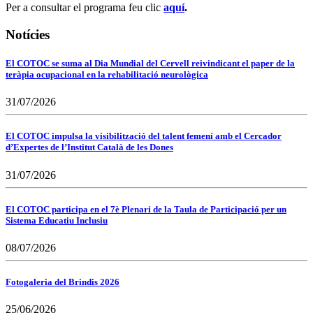
Per a consultar el programa feu clic
aquí
.
Notícies
El COTOC se suma al Dia Mundial del Cervell reivindicant el paper de la
teràpia ocupacional en la rehabilitació neurològica
31/07/2026
El COTOC impulsa la visibilització del talent femení amb el Cercador
d’Expertes de l’Institut Català de les Dones
31/07/2026
El COTOC participa en el 7è Plenari de la Taula de Participació per un
Sistema Educatiu Inclusiu
08/07/2026
Fotogaleria del Brindis 2026
25/06/2026