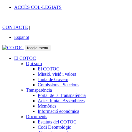
ACCÉS COL·LEGIATS
|
CONTACTE
|
Español
toggle menu
El COTOC
Qui som
El COTOC
Missió, visió i valors
Junta de Govern
Comissions i Seccions
Transparència
Portal de la Transparència
Actes Junta i Assemblees
Memòries
Informació econòmica
Documents
Estatuts del COTOC
Codi Deontològic