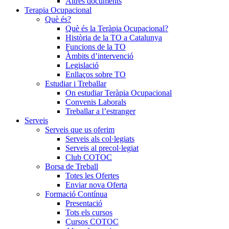
Altres documents
Terapia Ocupacional
Què és?
Què és la Teràpia Ocupacional?
Història de la TO a Catalunya
Funcions de la TO
Àmbits d’intervenció
Legislació
Enllaços sobre TO
Estudiar i Treballar
On estudiar Teràpia Ocupacional
Convenis Laborals
Treballar a l’estranger
Serveis
Serveis que us oferim
Serveis als col·legiats
Serveis al precol·legiat
Club COTOC
Borsa de Treball
Totes les Ofertes
Enviar nova Oferta
Formació Contínua
Presentació
Tots els cursos
Cursos COTOC