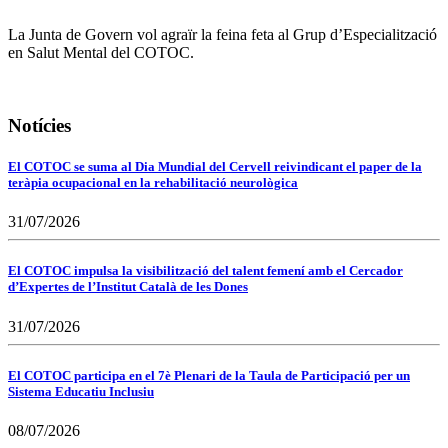
La Junta de Govern vol agraïr la feina feta al Grup d’Especialització
en Salut Mental del COTOC.
Notícies
El COTOC se suma al Dia Mundial del Cervell reivindicant el paper de la
teràpia ocupacional en la rehabilitació neurològica
31/07/2026
El COTOC impulsa la visibilització del talent femení amb el Cercador
d’Expertes de l’Institut Català de les Dones
31/07/2026
El COTOC participa en el 7è Plenari de la Taula de Participació per un
Sistema Educatiu Inclusiu
08/07/2026