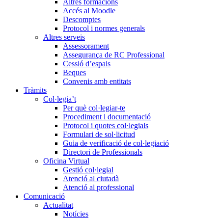
Altres formacions
Accés al Moodle
Descomptes
Protocol i normes generals
Altres serveis
Assessorament
Assegurança de RC Professional
Cessió d’espais
Beques
Convenis amb entitats
Tràmits
Col·legia’t
Per què col·legiar-te
Procediment i documentació
Protocol i quotes col·legials
Formulari de sol·licitud
Guia de verificació de col·legiació
Directori de Professionals
Oficina Virtual
Gestió col·legial
Atenció al ciutadà
Atenció al professional
Comunicació
Actualitat
Notícies