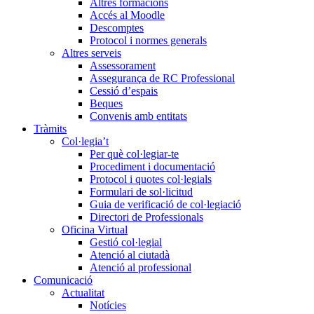
Altres formacions
Accés al Moodle
Descomptes
Protocol i normes generals
Altres serveis
Assessorament
Assegurança de RC Professional
Cessió d’espais
Beques
Convenis amb entitats
Tràmits
Col·legia’t
Per què col·legiar-te
Procediment i documentació
Protocol i quotes col·legials
Formulari de sol·licitud
Guia de verificació de col·legiació
Directori de Professionals
Oficina Virtual
Gestió col·legial
Atenció al ciutadà
Atenció al professional
Comunicació
Actualitat
Notícies