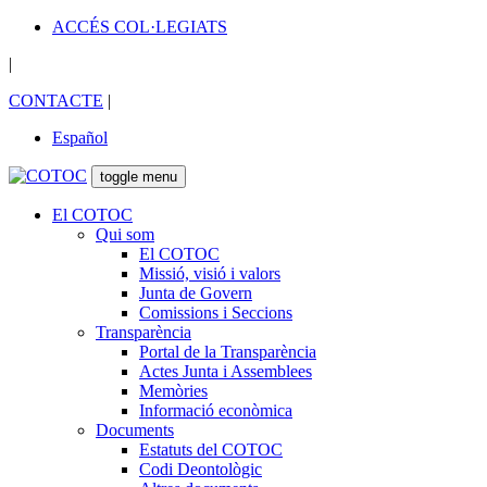
ACCÉS COL·LEGIATS
|
CONTACTE
|
Español
toggle menu
El COTOC
Qui som
El COTOC
Missió, visió i valors
Junta de Govern
Comissions i Seccions
Transparència
Portal de la Transparència
Actes Junta i Assemblees
Memòries
Informació econòmica
Documents
Estatuts del COTOC
Codi Deontològic