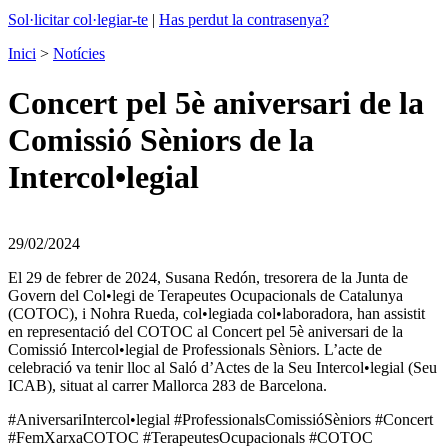
Sol·licitar col·legiar-te
|
Has perdut la contrasenya?
Inici
>
Notícies
Concert pel 5è aniversari de la
Comissió Sèniors de la
Intercol•legial
29/02/2024
El 29 de febrer de 2024, Susana Redón, tresorera de la Junta de
Govern del Col•legi de Terapeutes Ocupacionals de Catalunya
(COTOC), i Nohra Rueda, col•legiada col•laboradora, han assistit
en representació del COTOC al Concert pel 5è aniversari de la
Comissió Intercol•legial de Professionals Sèniors. L’acte de
celebració va tenir lloc al Saló d’Actes de la Seu Intercol•legial (Seu
ICAB), situat al carrer Mallorca 283 de Barcelona.
#AniversariIntercol•legial #ProfessionalsComissióSèniors #Concert
#FemXarxaCOTOC #TerapeutesOcupacionals #COTOC