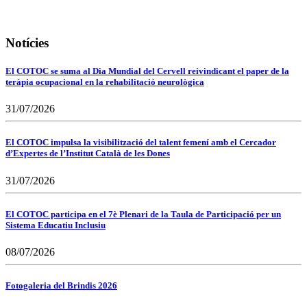
Notícies
El COTOC se suma al Dia Mundial del Cervell reivindicant el paper de la
teràpia ocupacional en la rehabilitació neurològica
31/07/2026
El COTOC impulsa la visibilització del talent femení amb el Cercador
d’Expertes de l’Institut Català de les Dones
31/07/2026
El COTOC participa en el 7è Plenari de la Taula de Participació per un
Sistema Educatiu Inclusiu
08/07/2026
Fotogaleria del Brindis 2026