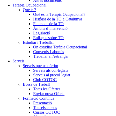
Altres documents
Terapia Ocupacional
Què és?
Què és la Teràpia Ocupacional?
Història de la TO a Catalunya
Funcions de la TO
Àmbits d’intervenció
Legislació
Enllaços sobre TO
Estudiar i Treballar
On estudiar Teràpia Ocupacional
Convenis Laborals
Treballar a l’estranger
Serveis
Serveis que us oferim
Serveis als col·legiats
Serveis al precol·legiat
Club COTOC
Borsa de Treball
Totes les Ofertes
Enviar nova Oferta
Formació Contínua
Presentació
Tots els cursos
Cursos COTOC