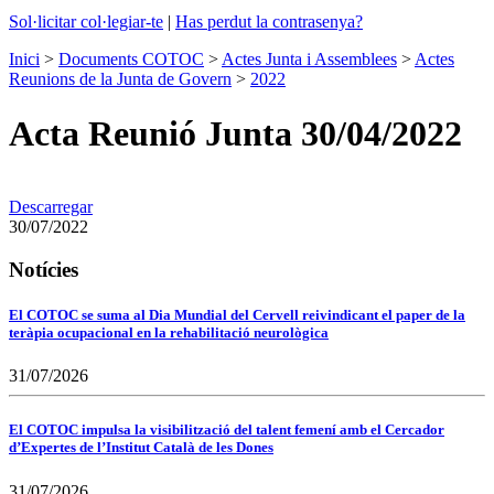
Sol·licitar col·legiar-te
|
Has perdut la contrasenya?
Inici
>
Documents COTOC
>
Actes Junta i Assemblees
>
Actes
Reunions de la Junta de Govern
>
2022
Acta Reunió Junta 30/04/2022
Descarregar
30/07/2022
Notícies
El COTOC se suma al Dia Mundial del Cervell reivindicant el paper de la
teràpia ocupacional en la rehabilitació neurològica
31/07/2026
El COTOC impulsa la visibilització del talent femení amb el Cercador
d’Expertes de l’Institut Català de les Dones
31/07/2026