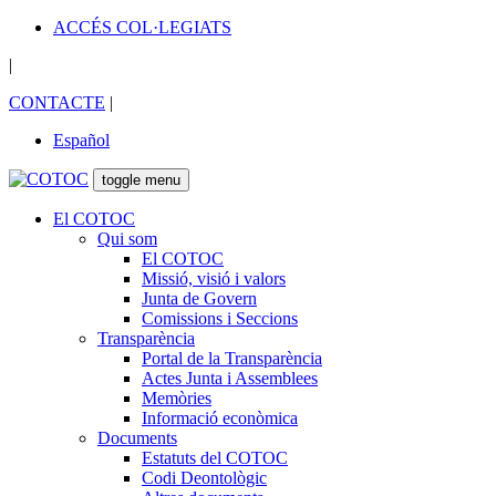
ACCÉS COL·LEGIATS
|
CONTACTE
|
Español
toggle menu
El COTOC
Qui som
El COTOC
Missió, visió i valors
Junta de Govern
Comissions i Seccions
Transparència
Portal de la Transparència
Actes Junta i Assemblees
Memòries
Informació econòmica
Documents
Estatuts del COTOC
Codi Deontològic