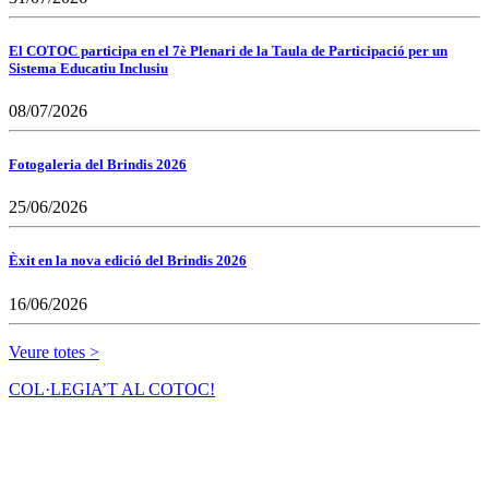
El COTOC participa en el 7è Plenari de la Taula de Participació per un
Sistema Educatiu Inclusiu
08/07/2026
Fotogaleria del Brindis 2026
25/06/2026
Èxit en la nova edició del Brindis 2026
16/06/2026
Veure totes >
COL·LEGIA’T AL COTOC!