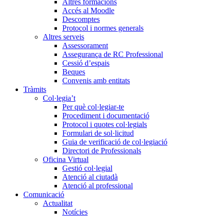
Altres formacions
Accés al Moodle
Descomptes
Protocol i normes generals
Altres serveis
Assessorament
Assegurança de RC Professional
Cessió d’espais
Beques
Convenis amb entitats
Tràmits
Col·legia’t
Per què col·legiar-te
Procediment i documentació
Protocol i quotes col·legials
Formulari de sol·licitud
Guia de verificació de col·legiació
Directori de Professionals
Oficina Virtual
Gestió col·legial
Atenció al ciutadà
Atenció al professional
Comunicació
Actualitat
Notícies