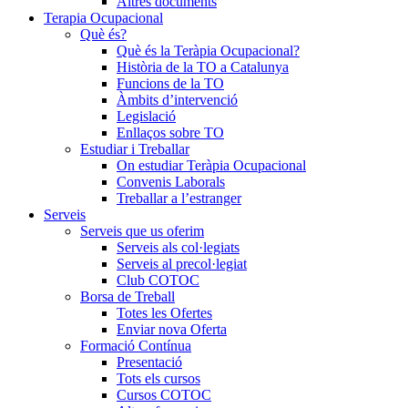
Altres documents
Terapia Ocupacional
Què és?
Què és la Teràpia Ocupacional?
Història de la TO a Catalunya
Funcions de la TO
Àmbits d’intervenció
Legislació
Enllaços sobre TO
Estudiar i Treballar
On estudiar Teràpia Ocupacional
Convenis Laborals
Treballar a l’estranger
Serveis
Serveis que us oferim
Serveis als col·legiats
Serveis al precol·legiat
Club COTOC
Borsa de Treball
Totes les Ofertes
Enviar nova Oferta
Formació Contínua
Presentació
Tots els cursos
Cursos COTOC