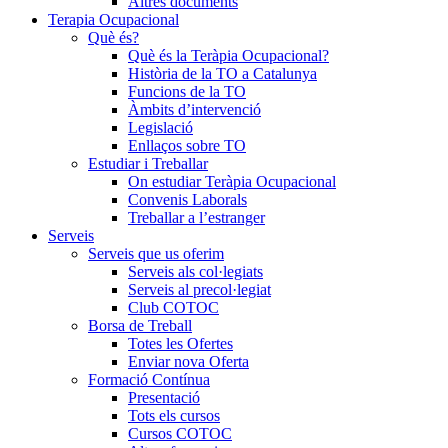
Altres documents
Terapia Ocupacional
Què és?
Què és la Teràpia Ocupacional?
Història de la TO a Catalunya
Funcions de la TO
Àmbits d’intervenció
Legislació
Enllaços sobre TO
Estudiar i Treballar
On estudiar Teràpia Ocupacional
Convenis Laborals
Treballar a l’estranger
Serveis
Serveis que us oferim
Serveis als col·legiats
Serveis al precol·legiat
Club COTOC
Borsa de Treball
Totes les Ofertes
Enviar nova Oferta
Formació Contínua
Presentació
Tots els cursos
Cursos COTOC