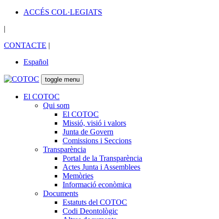
ACCÉS COL·LEGIATS
|
CONTACTE
|
Español
toggle menu
El COTOC
Qui som
El COTOC
Missió, visió i valors
Junta de Govern
Comissions i Seccions
Transparència
Portal de la Transparència
Actes Junta i Assemblees
Memòries
Informació econòmica
Documents
Estatuts del COTOC
Codi Deontològic