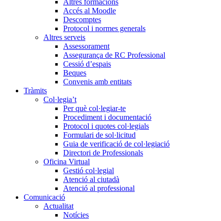
Altres formacions
Accés al Moodle
Descomptes
Protocol i normes generals
Altres serveis
Assessorament
Assegurança de RC Professional
Cessió d’espais
Beques
Convenis amb entitats
Tràmits
Col·legia’t
Per què col·legiar-te
Procediment i documentació
Protocol i quotes col·legials
Formulari de sol·licitud
Guia de verificació de col·legiació
Directori de Professionals
Oficina Virtual
Gestió col·legial
Atenció al ciutadà
Atenció al professional
Comunicació
Actualitat
Notícies