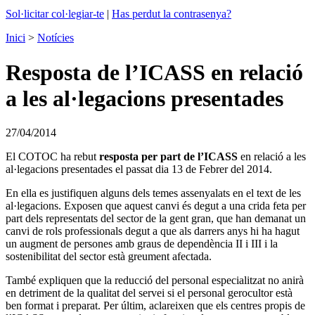
Sol·licitar col·legiar-te
|
Has perdut la contrasenya?
Inici
>
Notícies
Resposta de l’ICASS en relació
a les al·legacions presentades
27/04/2014
El COTOC ha rebut
resposta per part de l’ICASS
en relació a les
al·legacions presentades el passat dia 13 de Febrer del 2014.
En ella es justifiquen alguns dels temes assenyalats en el text de les
al·legacions. Exposen que aquest canvi és degut a una crida feta per
part dels representats del sector de la gent gran, que han demanat un
canvi de rols professionals degut a que als darrers anys hi ha hagut
un augment de persones amb graus de dependència II i III i la
sostenibilitat del sector està greument afectada.
També expliquen que la reducció del personal especialitzat no anirà
en detriment de la qualitat del servei si el personal gerocultor està
ben format i preparat. Per últim, aclareixen que els centres propis de