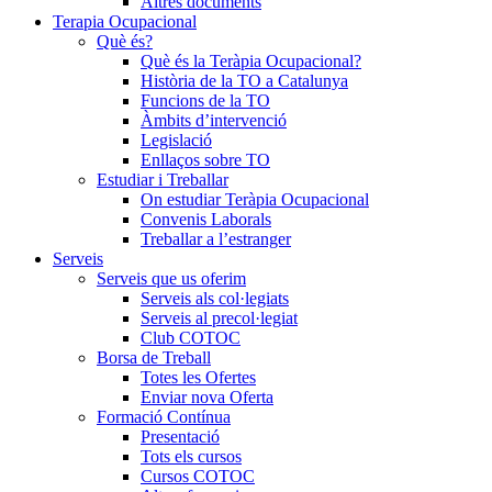
Altres documents
Terapia Ocupacional
Què és?
Què és la Teràpia Ocupacional?
Història de la TO a Catalunya
Funcions de la TO
Àmbits d’intervenció
Legislació
Enllaços sobre TO
Estudiar i Treballar
On estudiar Teràpia Ocupacional
Convenis Laborals
Treballar a l’estranger
Serveis
Serveis que us oferim
Serveis als col·legiats
Serveis al precol·legiat
Club COTOC
Borsa de Treball
Totes les Ofertes
Enviar nova Oferta
Formació Contínua
Presentació
Tots els cursos
Cursos COTOC