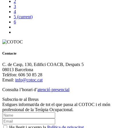
2
3
4
5
(current)
6
Contacte
C. de Casp, 130, Edifici COACB, Despatx 5
08013 Barcelona
Telèfon: 606 50 85 28
Email:
info@cotoc.cat
Consulta l’horari d’
atenció presencial
Subscriu-te al Breus
Estigues informat/da de tot el que passa al COTOC i el món
professional de la Teràpia Ocupacional.
He llegit i accepto la
Política de privacitat