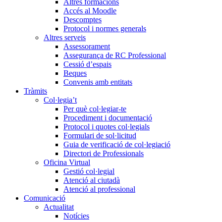
Altres formacions
Accés al Moodle
Descomptes
Protocol i normes generals
Altres serveis
Assessorament
Assegurança de RC Professional
Cessió d’espais
Beques
Convenis amb entitats
Tràmits
Col·legia’t
Per què col·legiar-te
Procediment i documentació
Protocol i quotes col·legials
Formulari de sol·licitud
Guia de verificació de col·legiació
Directori de Professionals
Oficina Virtual
Gestió col·legial
Atenció al ciutadà
Atenció al professional
Comunicació
Actualitat
Notícies