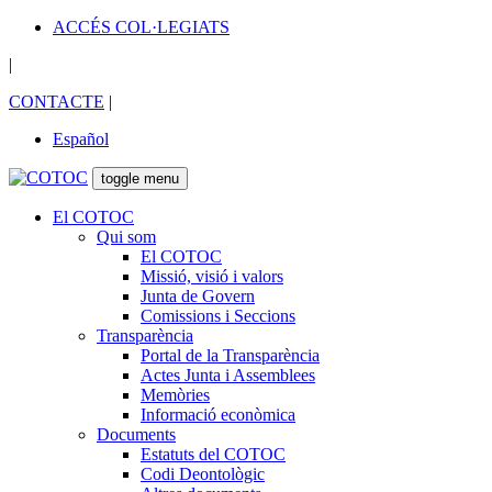
ACCÉS COL·LEGIATS
|
CONTACTE
|
Español
toggle menu
El COTOC
Qui som
El COTOC
Missió, visió i valors
Junta de Govern
Comissions i Seccions
Transparència
Portal de la Transparència
Actes Junta i Assemblees
Memòries
Informació econòmica
Documents
Estatuts del COTOC
Codi Deontològic