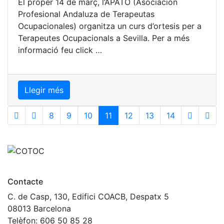
El proper 14 de març, l’APATO (Asociación
Profesional Andaluza de Terapeutas
Ocupacionales) organitza un curs d’ortesis per a
Terapeutes Ocupacionals a Sevilla. Per a més
informació feu click …
Llegir més
(current)
8
9
10
11
12
13
14
Contacte
C. de Casp, 130, Edifici COACB, Despatx 5
08013 Barcelona
Telèfon: 606 50 85 28