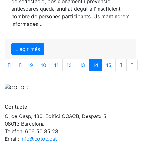
de sedestació, posicionament i prevenció
antiescares queda anul·lat degut a l'insuficient
nombre de persones participants. Us mantindrem
informades …
Llegir més
(current)
9
10
11
12
13
14
15
Contacte
C. de Casp, 130, Edifici COACB, Despatx 5
08013 Barcelona
Telèfon: 606 50 85 28
Email:
info@cotoc.cat