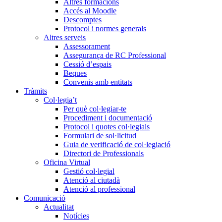
Altres formacions
Accés al Moodle
Descomptes
Protocol i normes generals
Altres serveis
Assessorament
Assegurança de RC Professional
Cessió d’espais
Beques
Convenis amb entitats
Tràmits
Col·legia’t
Per què col·legiar-te
Procediment i documentació
Protocol i quotes col·legials
Formulari de sol·licitud
Guia de verificació de col·legiació
Directori de Professionals
Oficina Virtual
Gestió col·legial
Atenció al ciutadà
Atenció al professional
Comunicació
Actualitat
Notícies