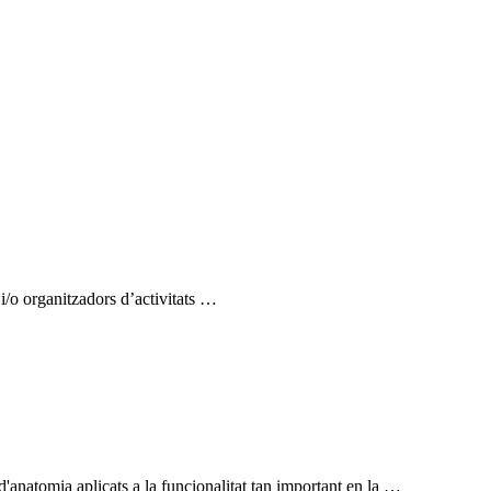
i/o organitzadors d’activitats …
'anatomia aplicats a la funcionalitat tan important en la …