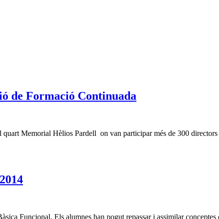
ció de Formació Continuada
 el quart Memorial Hèlios Pardell on van participar més de 300 directors 
 2014
Bàsica Funcional. Els alumnes han pogut repassar i assimilar conceptes d