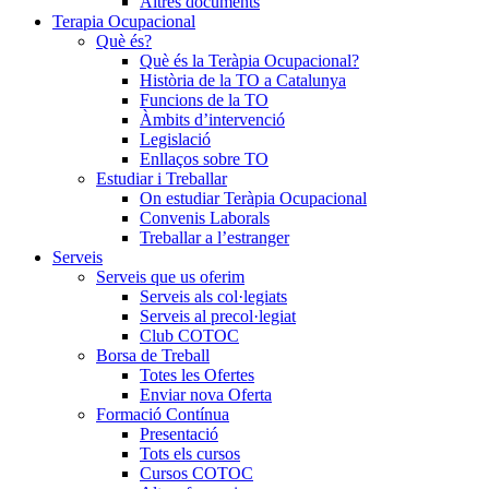
Altres documents
Terapia Ocupacional
Què és?
Què és la Teràpia Ocupacional?
Història de la TO a Catalunya
Funcions de la TO
Àmbits d’intervenció
Legislació
Enllaços sobre TO
Estudiar i Treballar
On estudiar Teràpia Ocupacional
Convenis Laborals
Treballar a l’estranger
Serveis
Serveis que us oferim
Serveis als col·legiats
Serveis al precol·legiat
Club COTOC
Borsa de Treball
Totes les Ofertes
Enviar nova Oferta
Formació Contínua
Presentació
Tots els cursos
Cursos COTOC