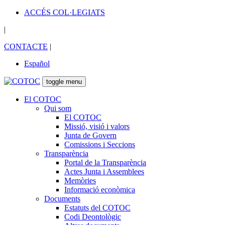
ACCÉS COL·LEGIATS
|
CONTACTE
|
Español
toggle menu
El COTOC
Qui som
El COTOC
Missió, visió i valors
Junta de Govern
Comissions i Seccions
Transparència
Portal de la Transparència
Actes Junta i Assemblees
Memòries
Informació econòmica
Documents
Estatuts del COTOC
Codi Deontològic