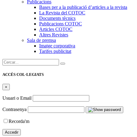
Publicacions
Bases per a la publicació d’articles a la revista
La Revista del COTOC
Documents tècnics
Publicacions COTOC
Articles COTOC
Altres Revistes
Sala de premsa
Imatge corporativa
Tarifes publicitat
Cercar:
ACCÉS COL·LEGIATS
×
Usuari o Email
Contrasenya
Recorda'm