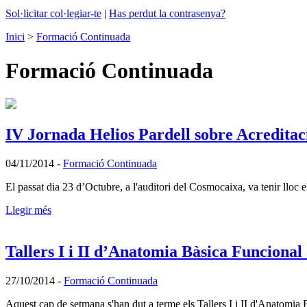
Sol·licitar col·legiar-te
|
Has perdut la contrasenya?
Inici
>
Formació Continuada
Formació Continuada
IV Jornada Helios Pardell sobre Acredita
04/11/2014
-
Formació Continuada
El passat dia 23 d’Octubre, a l'auditori del Cosmocaixa, va tenir lloc
Llegir més
Tallers I i II d’Anatomia Bàsica Funcional
27/10/2014
-
Formació Continuada
Aquest cap de setmana s'han dut a terme els Tallers I i II d'Anatomia 