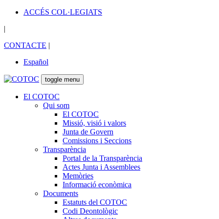
ACCÉS COL·LEGIATS
|
CONTACTE
|
Español
toggle menu
El COTOC
Qui som
El COTOC
Missió, visió i valors
Junta de Govern
Comissions i Seccions
Transparència
Portal de la Transparència
Actes Junta i Assemblees
Memòries
Informació econòmica
Documents
Estatuts del COTOC
Codi Deontològic