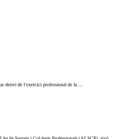
ue derivi de l’exercici professional de la …
e Llei de Serveis i Col·legis Professionals (ALSCP), això …