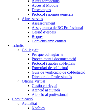
Altres formacions
Accés al Moodle
Descomptes
Protocol i normes generals
Altres serveis
Assessorament
Assegurança de RC Professional
Cessió d’espais
Beques
Convenis amb entitats
Tràmits
Col·legia’t
Per què col·legiar-te
Procediment i documentació
Protocol i quotes col·legials
Formulari de sol·licitud
Guia de verificació de col·legiació
Directori de Professionals
Oficina Virtual
Gestió col·legial
Atenció al ciutadà
Atenció al professional
Comunicació
Actualitat
Notícies