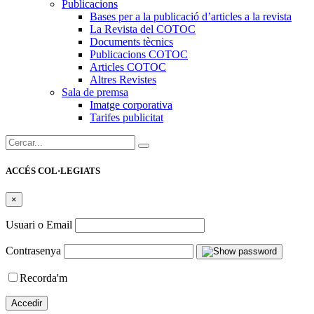
Publicacions
Bases per a la publicació d’articles a la revista
La Revista del COTOC
Documents tècnics
Publicacions COTOC
Articles COTOC
Altres Revistes
Sala de premsa
Imatge corporativa
Tarifes publicitat
Cercar:
ACCÉS COL·LEGIATS
×
Usuari o Email
Contrasenya
Recorda'm