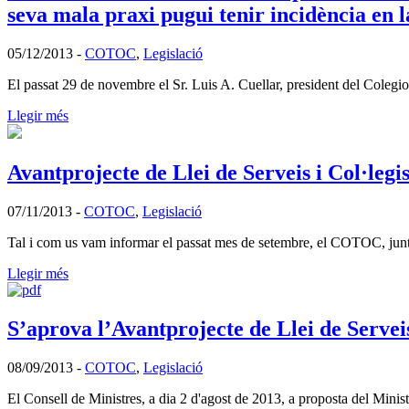
seva mala praxi pugui tenir incidència en la
05/12/2013
-
COTOC
,
Legislació
El passat 29 de novembre el Sr. Luis A. Cuellar, president del Cole
Llegir més
Avantprojecte de Llei de Serveis i Col·leg
07/11/2013
-
COTOC
,
Legislació
Tal i com us vam informar el passat mes de setembre, el COTOC, junt a
Llegir més
S’aprova l’Avantprojecte de Llei de Serveis
08/09/2013
-
COTOC
,
Legislació
El Consell de Ministres, a dia 2 d'agost de 2013, a proposta del Mini