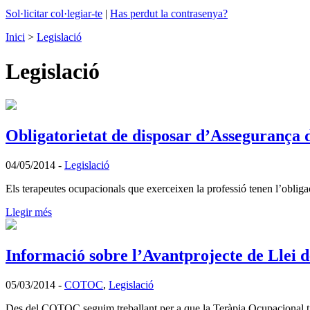
Sol·licitar col·legiar-te
|
Has perdut la contrasenya?
Inici
>
Legislació
Legislació
Obligatorietat de disposar d’Assegurança d
04/05/2014
-
Legislació
Els terapeutes ocupacionals que exerceixen la professió tenen l’obligac
Llegir més
Informació sobre l’Avantprojecte de Llei de
05/03/2014
-
COTOC
,
Legislació
Des del COTOC seguim treballant per a que la Teràpia Ocupacional ting