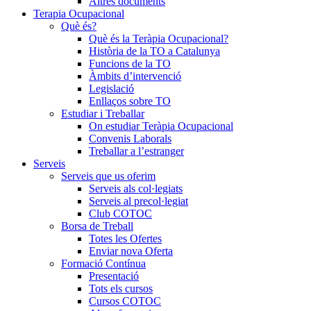
Altres documents
Terapia Ocupacional
Què és?
Què és la Teràpia Ocupacional?
Història de la TO a Catalunya
Funcions de la TO
Àmbits d’intervenció
Legislació
Enllaços sobre TO
Estudiar i Treballar
On estudiar Teràpia Ocupacional
Convenis Laborals
Treballar a l’estranger
Serveis
Serveis que us oferim
Serveis als col·legiats
Serveis al precol·legiat
Club COTOC
Borsa de Treball
Totes les Ofertes
Enviar nova Oferta
Formació Contínua
Presentació
Tots els cursos
Cursos COTOC