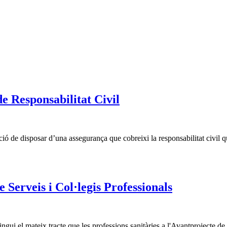
e Responsabilitat Civil
ió de disposar d’una assegurança que cobreixi la responsabilitat civil q
 Serveis i Col·legis Professionals
ui el mateix tracte que les professions sanitàries a l'Avantprojecte d